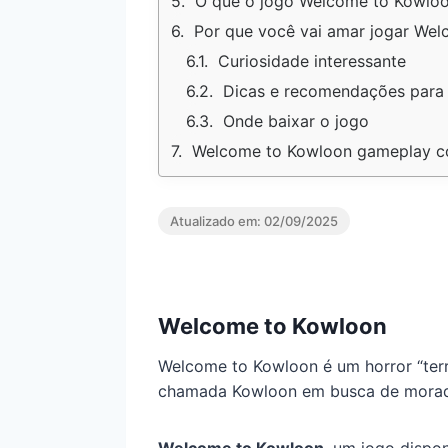
O que o jogo Welcome to Kowloo
Por que você vai amar jogar We
Curiosidade interessante
Dicas e recomendações para i
Onde baixar o jogo
Welcome to Kowloon gameplay c
Atualizado em:
02/09/2025
Welcome to Kowloon
Welcome to Kowloon é um horror “terr
chamada Kowloon em busca de morad
Welcome to Kowloon
, um jogo dispon