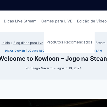
Dicas Live Stream
Games para LIVE
Edição de Vídeo
Produtos Recomendados
Início
»
Blog dicas para live
»
Welcome to Kowloon – Jogo na Steam
DICAS GAMER
|
JOGOS RECOMENDADOS ENCONTRADOS NA STEAM
Welcome to Kowloon – Jogo na Stea
Por
Diego Navarro
agosto 19, 2024