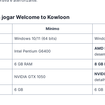
siva e aterrorizante.
a jogar Welcome to Kowloon
Mínimo
Windows 10/11 (64 bits)
Windo
AMD R
Intel Pentium G6400
dese
6 GB RAM
8 GB
NVID
NVIDIA GTX 1050
detal
6 GB
6 GB