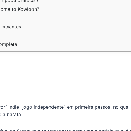
n pode oferecer?
lcome to Kowloon?
niciantes
ompleta
or” indie “jogo independente” em primeira pessoa, no qua
ia barata.
ível na Steam que te transporta para uma cidadela que já ex