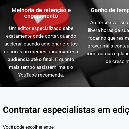
Melhoria de retenção e
Ganho de temp
engajamento
Ao terceirizar sua
Um editor especializado sabe
libera horas da su
exatamente onde cortar, quando
focar no que realm
acelerar, quando adicionar efeitos
gravar mais conteú
sonoros ou memes para
manter a
com marcas e planej
audiência até o final
. E quanto
de crescim
mais tempo assistem, mais o
YouTube recomenda.
Contratar especialistas em edi
Você pode escolher entre: