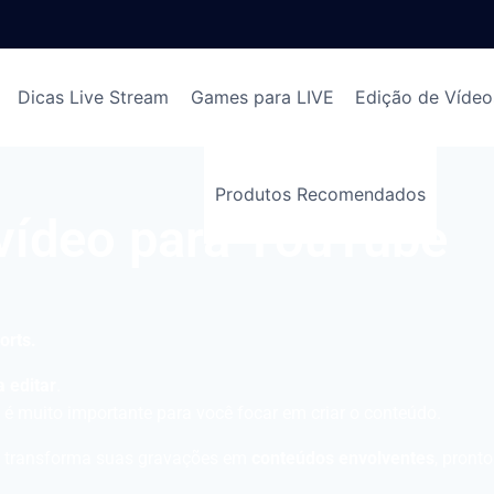
Dicas Live Stream
Games para LIVE
Edição de Vídeo
Produtos Recomendados
 vídeo para YouTube
orts.
 editar
.
 é muito importante para você focar em criar o conteúdo.
 transforma suas gravações em
conteúdos envolventes
, pront