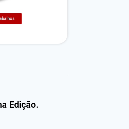
abalhos
na Edição.