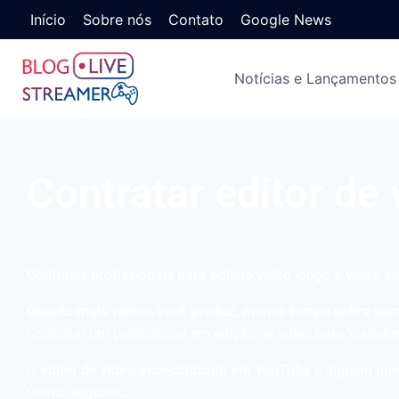
Início
Sobre nós
Contato
Google News
Notícias e Lançamentos
Contratar editor de
Contratar profissionais para edição vídeo longo e vídeo sh
Quanto mais vídeos você produz, menos tempo sobra para
Contratar um profissional em edição de vídeo para Youtube
O
editor de vídeo especializado em YouTube
é alguém que
último segundo.