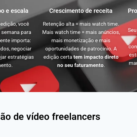
o e escala
Crescimento de receita
Pro
 edição, você
Retenção alta = mais watch time.
Seu
a semana para
Mais watch time = mais anúncios,
ente importa:
mais monetização e mais
con
dos, negociar
oportunidades de patrocínio. A
est
ar estratégias
edição certa
tem impacto direto
mar
ento.
no seu faturamento
.
ção de vídeo freelancers