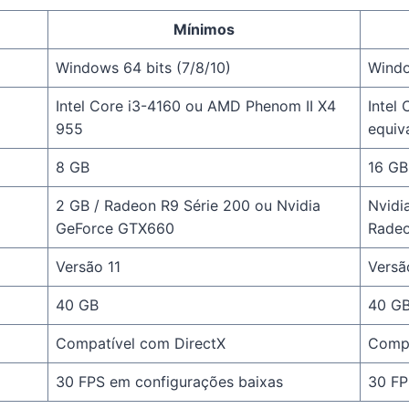
Mínimos
Windows 64 bits (7/8/10)
Windo
Intel Core i3-4160 ou AMD Phenom II X4
Intel
955
equiv
8 GB
16 GB
2 GB / Radeon R9 Série 200 ou Nvidia
Nvidi
GeForce GTX660
Radeo
Versão 11
Versã
40 GB
40 G
Compatível com DirectX
Compa
30 FPS em configurações baixas
30 FP