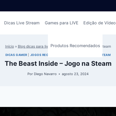
Dicas Live Stream
Games para LIVE
Edição de Vídeo
Produtos Recomendados
Início
»
Blog dicas para live
»
The Beast Inside – Jogo na Steam
DICAS GAMER
|
JOGOS RECOMENDADOS ENCONTRADOS NA STEAM
The Beast Inside – Jogo na Steam
Por
Diego Navarro
agosto 23, 2024