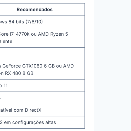
Recomendados
ws 64 bits (7/8/10)
 Core i7-4770k ou AMD Ryzen 5
alente
a GeForce GTX1060 6 GB ou AMD
n RX 480 8 GB
o 11
B
tível com DirectX
S em configurações altas