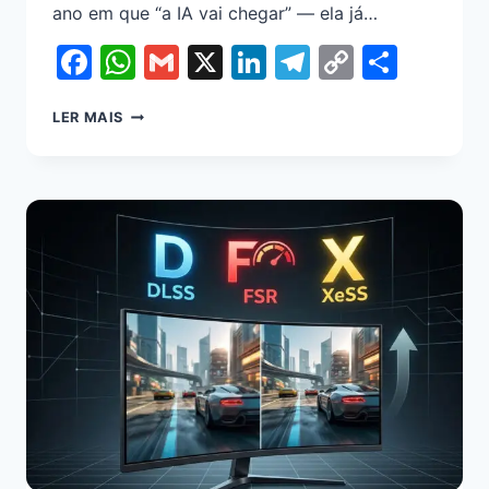
ano em que “a IA vai chegar” — ela já…
Facebook
WhatsApp
Gmail
X
LinkedIn
Telegram
Copy
Shar
Link
LER MAIS