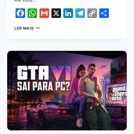
Facebook
WhatsApp
Gmail
X
LinkedIn
Telegram
Copy
Shar
Link
LER MAIS