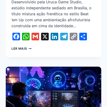
Desenvolvido pela Uruca Game Studio,
estúdio independente sediado em Brasília, o
título mistura ação frenética no estilo Beat
’em Up com uma ambientação afrofuturista
construída em cima da identidade…
Facebook
WhatsApp
Gmail
X
LinkedIn
Telegram
Copy
Shar
Link
LER MAIS