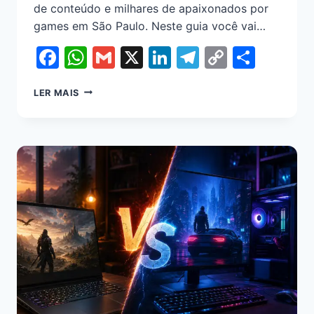
de conteúdo e milhares de apaixonados por
games em São Paulo. Neste guia você vai…
Facebook
WhatsApp
Gmail
X
LinkedIn
Telegram
Copy
Shar
Link
LER MAIS