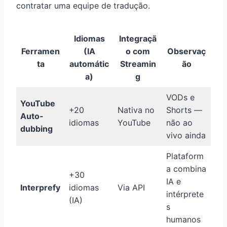
contratar uma equipe de tradução.
Idiomas
Integraçã
Ferramen
(IA
o com
Observaç
ta
automátic
Streamin
ão
a)
g
VODs e
YouTube
+20
Nativa no
Shorts —
Auto-
idiomas
YouTube
não ao
dubbing
vivo ainda
Plataform
a combina
+30
IA e
Interprefy
idiomas
Via API
intérprete
(IA)
s
humanos