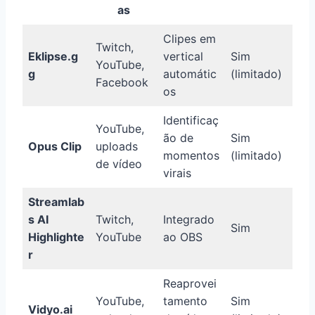
as
Clipes em
Twitch,
Eklipse.g
vertical
Sim
YouTube,
g
automátic
(limitado)
Facebook
os
Identificaç
YouTube,
ão de
Sim
Opus Clip
uploads
momentos
(limitado)
de vídeo
virais
Streamlab
s AI
Twitch,
Integrado
Sim
Highlighte
YouTube
ao OBS
r
Reaprovei
YouTube,
tamento
Sim
Vidyo.ai