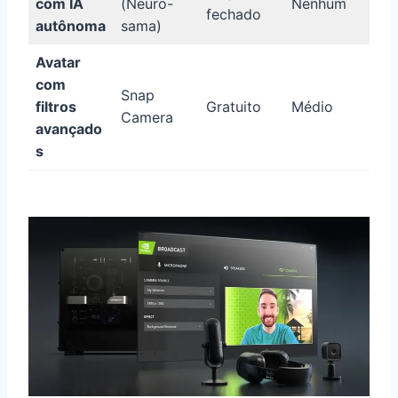
com IA
(Neuro-
Nenhum
fechado
autônoma
sama)
Avatar
com
Snap
filtros
Gratuito
Médio
Camera
avançado
s