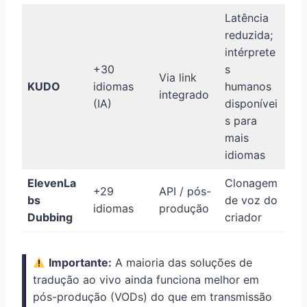
Latência
reduzida;
intérprete
+30
s
Via link
KUDO
idiomas
humanos
integrado
(IA)
disponívei
s para
mais
idiomas
ElevenLa
Clonagem
+29
API / pós-
bs
de voz do
idiomas
produção
Dubbing
criador
Importante:
A maioria das soluções de
tradução ao vivo ainda funciona melhor em
pós-produção (VODs) do que em transmissão