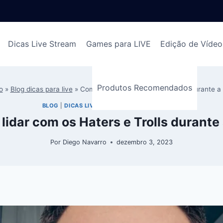
Dicas Live Stream
Games para LIVE
Edição de Vídeo
Produtos Recomendados
o
»
Blog dicas para live
»
Como lidar com os Haters e Trolls durante a
BLOG
|
DICAS LIVE STREAM
|
RECOMENDADOS
lidar com os Haters e Trolls durante 
Por
Diego Navarro
dezembro 3, 2023