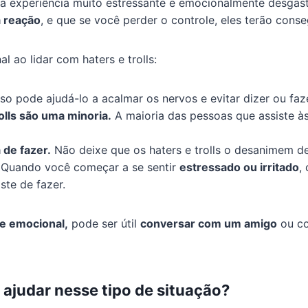
 experiência muito estressante e emocionalmente desgast
a reação
, e que se você perder o controle, eles terão cons
 ao lidar com haters e trolls:
so pode ajudá-lo a acalmar os nervos e evitar dizer ou fa
olls são uma minoria.
A maioria das pessoas que assiste às
de fazer.
Não deixe que os haters e trolls o desanimem d
Quando você começar a se sentir
estressado ou irritado
,
ste de fazer.
le emocional,
pode ser útil
conversar com um amigo
ou co
judar nesse tipo de situação?