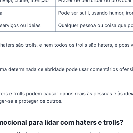
inveja, ciúme, atenção
Prazer de perturbar ou provocar
va
Pode ser sutil, usando humor, ir
serviços ou ideias
Qualquer pessoa ou coisa que p
aters são trolls, e nem todos os trolls são haters, é possí
ma determinada celebridade pode usar comentários ofensi
rs e trolls podem causar danos reais às pessoas e às idei
er-se e proteger os outros.
cional para lidar com haters e trolls?