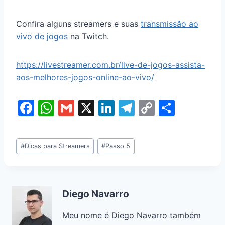
Confira alguns streamers e suas
transmissão ao
vivo de jogos
na Twitch.
https://livestreamer.com.br/live-de-jogos-assista-
aos-melhores-jogos-online-ao-vivo/
F
W
G
X
Li
T
C
S
a
h
m
n
el
o
h
c
at
ai
k
e
p
ar
#
Dicas para Streamers
#
Passo 5
e
s
l
e
gr
y
e
b
A
dI
a
Li
o
p
n
m
n
Diego Navarro
o
p
k
Meu nome é Diego Navarro também
k