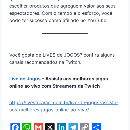
escolher produtos que agreguem valor aos seus
espectadores. Com o tempo e o esforço, você
pode ter sucesso como afiliado no YouTube.
Você gosta de LIVES de JOGOS? confira alguns
canais recomendados na Twitch.
Live de Jogos
– Assista aos melhores jogos
online ao vivo com Streamers da Twitch
https://livestreamer.com.br/live-de-jogos-assista-
aos-melhores-jogos-online-ao-vivo/
F
W
G
X
Li
T
C
S