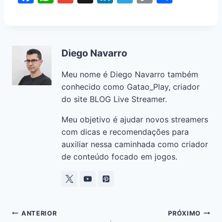
a
h
m
n
el
o
h
c
at
ai
k
e
p
ar
e
s
l
e
gr
y
e
Diego Navarro
b
A
dI
a
Li
o
p
n
m
n
Meu nome é Diego Navarro também
o
p
k
conhecido como Gatao_Play, criador
do site BLOG Live Streamer.
k
Meu objetivo é ajudar novos streamers
com dicas e recomendações para
auxiliar nessa caminhada como criador
de conteúdo focado em jogos.
ANTERIOR
PRÓXIMO