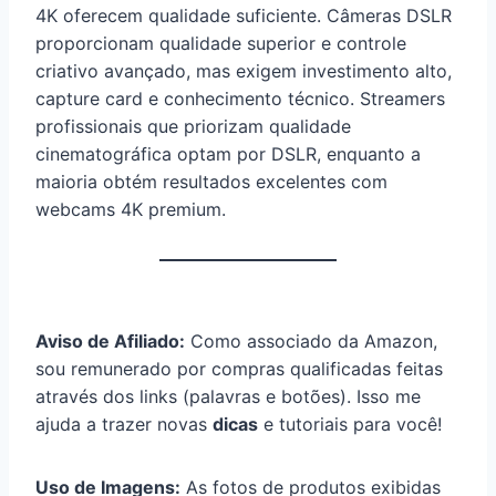
4K oferecem qualidade suficiente. Câmeras DSLR
proporcionam qualidade superior e controle
criativo avançado, mas exigem investimento alto,
capture card e conhecimento técnico. Streamers
profissionais que priorizam qualidade
cinematográfica optam por DSLR, enquanto a
maioria obtém resultados excelentes com
webcams 4K premium.
Aviso de Afiliado:
Como associado da Amazon,
sou remunerado por compras qualificadas feitas
através dos links (palavras e botões). Isso me
ajuda a trazer novas
dicas
e tutoriais para você!
Uso de Imagens:
As fotos de produtos exibidas