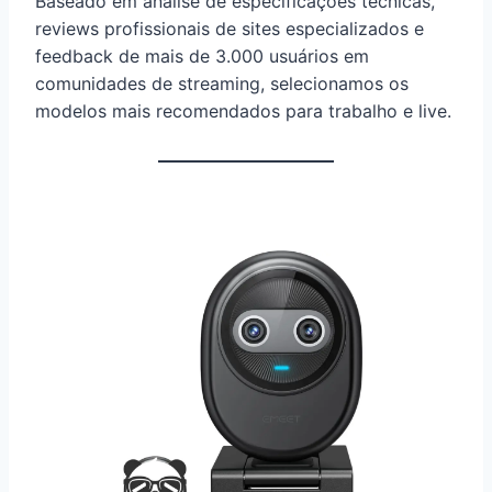
Baseado em análise de especificações técnicas,
reviews profissionais de sites especializados e
feedback de mais de 3.000 usuários em
comunidades de streaming, selecionamos os
modelos mais recomendados para trabalho e live.