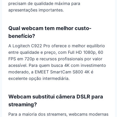
precisam de qualidade máxima para
apresentações importantes.
Qual webcam tem melhor custo-
benefício?
A Logitech C922 Pro oferece o melhor equilíbrio
entre qualidade e preço, com Full HD 1080p, 60
FPS em 720p e recursos profissionais por valor
acessível. Para quem busca 4K com investimento
moderado, a EMEET SmartCam S800 4K é
excelente opção intermediária.
Webcam substitui câmera DSLR para
streaming?
Para a maioria dos streamers, webcams modernas