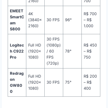
2160)
700
EMEET
4K
R$ 700
SmartC
(3840×
30 FPS
96°
– R$
am
2160)
1.000
S800
30 FPS
Logitec
Full HD
(1080p)
R$ 450
h C922
(1920×
/ 60
78°
– R$
Pro
1080)
FPS
750
(720p)
Redrag
Full HD
R$ 200
on
(1920×
30 FPS
75°
– R$
GW80
1080)
400
0