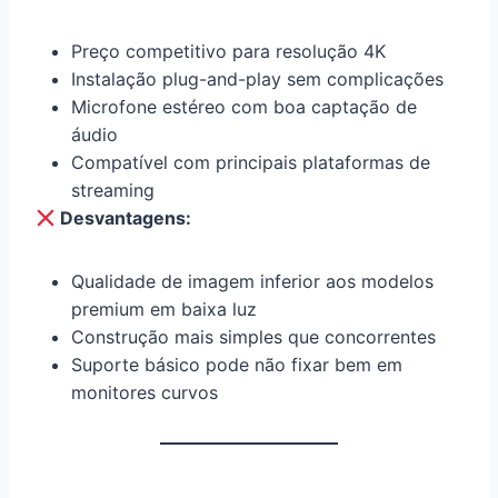
Preço competitivo para resolução 4K
Instalação plug-and-play sem complicações
Microfone estéreo com boa captação de
áudio
Compatível com principais plataformas de
streaming
Desvantagens:
Qualidade de imagem inferior aos modelos
premium em baixa luz
Construção mais simples que concorrentes
Suporte básico pode não fixar bem em
monitores curvos