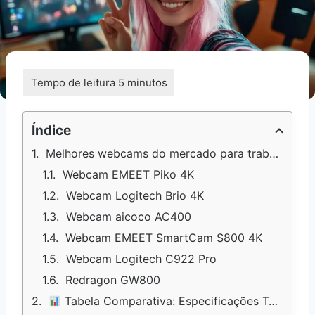
Índice
Melhores webcams do mercado para trabalho e live
Webcam EMEET Piko 4K
Webcam Logitech Brio 4K
Webcam aicoco AC400
Webcam EMEET SmartCam S800 4K
Webcam Logitech C922 Pro
Redragon GW800
Tabela Comparativa: Especificações Técnicas