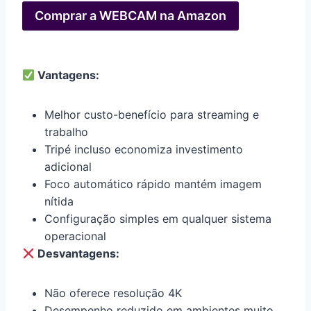
Comprar a WEBCAM na Amazon
Vantagens:
Melhor custo-benefício para streaming e
trabalho
Tripé incluso economiza investimento
adicional
Foco automático rápido mantém imagem
nítida
Configuração simples em qualquer sistema
operacional
Desvantagens:
Não oferece resolução 4K
Desempenho reduzido em ambientes muito