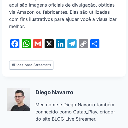
aqui são imagens oficiais de divulgação, obtidas
via Amazon ou fabricantes. Elas são utilizadas
com fins ilustrativos para ajudar você a visualizar
melhor.
F
W
G
X
Li
T
C
S
a
h
m
n
el
o
h
c
at
ai
k
e
p
ar
#
Dicas para Streamers
e
s
l
e
gr
y
e
b
A
dI
a
Li
o
p
n
m
n
Diego Navarro
o
p
k
Meu nome é Diego Navarro também
k
conhecido como Gatao_Play, criador
do site BLOG Live Streamer.