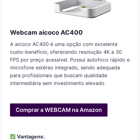
Webcam aicoco AC400
A aicoco AC400 é uma opção com excelente
custo-benefício, oferecendo resolução 4K a 30
FPS por preço acessível. Possui autofoco rápido e
microfone estéreo integrado, sendo adequada
para profissionais que buscam qualidade
intermediária sem investimento elevado.
Comprar a WEBCAM na Amazon
Vantagens: