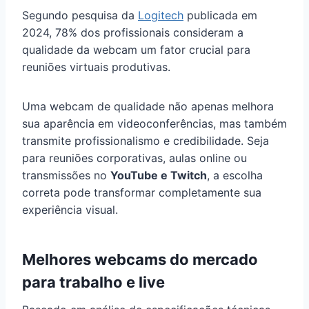
Segundo pesquisa da
Logitech
publicada em
2024, 78% dos profissionais consideram a
qualidade da webcam um fator crucial para
reuniões virtuais produtivas.
Uma webcam de qualidade não apenas melhora
sua aparência em videoconferências, mas também
transmite profissionalismo e credibilidade. Seja
para reuniões corporativas, aulas online ou
transmissões no
YouTube e Twitch
, a escolha
correta pode transformar completamente sua
experiência visual.
Melhores webcams do mercado
para trabalho e live