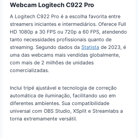
Webcam Logitech C922 Pro
A Logitech C922 Pro é a escolha favorita entre
streamers iniciantes e intermediários. Oferece Full
HD 1080p a 30 FPS ou 720p a 60 FPS, atendendo
tanto necessidades profissionais quanto de
streaming. Segundo dados da
Statista
de 2023, é
uma das webcams mais vendidas globalmente,
com mais de 2 milhões de unidades
comercializadas.
Inclui tripé ajustável e tecnologia de correção
automática de iluminação, facilitando uso em
diferentes ambientes. Sua compatibilidade
universal com OBS Studio, XSplit e Streamlabs a
torna extremamente versátil.