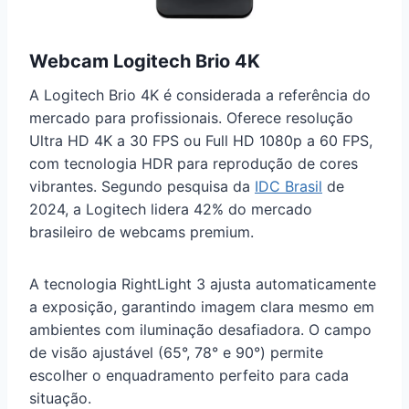
Webcam Logitech Brio 4K
A Logitech Brio 4K é considerada a referência do
mercado para profissionais. Oferece resolução
Ultra HD 4K a 30 FPS ou Full HD 1080p a 60 FPS,
com tecnologia HDR para reprodução de cores
vibrantes. Segundo pesquisa da
IDC Brasil
de
2024, a Logitech lidera 42% do mercado
brasileiro de webcams premium.
A tecnologia RightLight 3 ajusta automaticamente
a exposição, garantindo imagem clara mesmo em
ambientes com iluminação desafiadora. O campo
de visão ajustável (65°, 78° e 90°) permite
escolher o enquadramento perfeito para cada
situação.