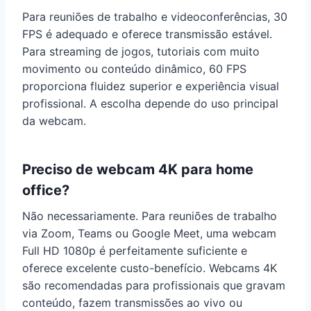
Para reuniões de trabalho e videoconferências, 30
FPS é adequado e oferece transmissão estável.
Para streaming de jogos, tutoriais com muito
movimento ou conteúdo dinâmico, 60 FPS
proporciona fluidez superior e experiência visual
profissional. A escolha depende do uso principal
da webcam.
Preciso de webcam 4K para home
office?
Não necessariamente. Para reuniões de trabalho
via Zoom, Teams ou Google Meet, uma webcam
Full HD 1080p é perfeitamente suficiente e
oferece excelente custo-benefício. Webcams 4K
são recomendadas para profissionais que gravam
conteúdo, fazem transmissões ao vivo ou