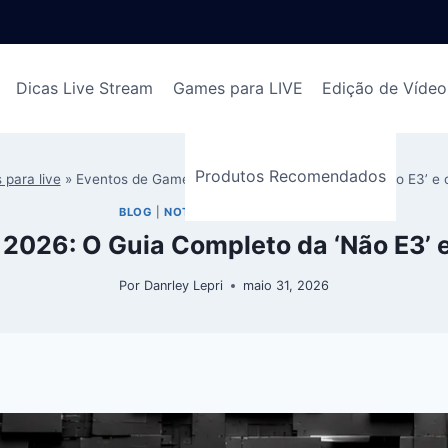
Dicas Live Stream
Games para LIVE
Edição de Vídeo
Produtos Recomendados
 para live
»
Eventos de Games 2026: O Guia Completo da ‘Não E3’ e o
BLOG
|
NOTÍCIAS E LANÇAMENTOS
026: O Guia Completo da ‘Não E3’ e
Por
Danrley Lepri
maio 31, 2026