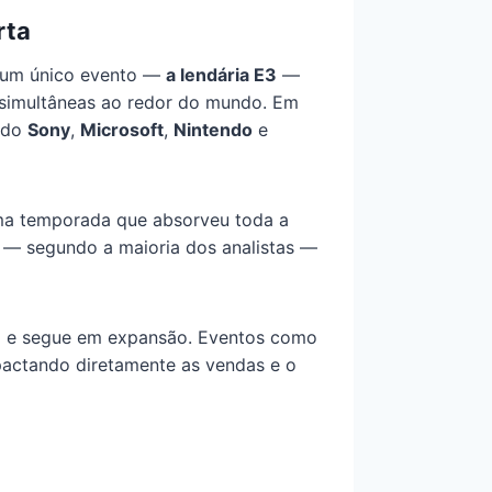
rta
e um único evento —
a lendária E3
—
 simultâneas ao redor do mundo. Em
indo
Sony
,
Microsoft
,
Nintendo
e
ma temporada que absorveu toda a
e — segundo a maioria dos analistas —
3
e segue em expansão. Eventos como
pactando diretamente as vendas e o