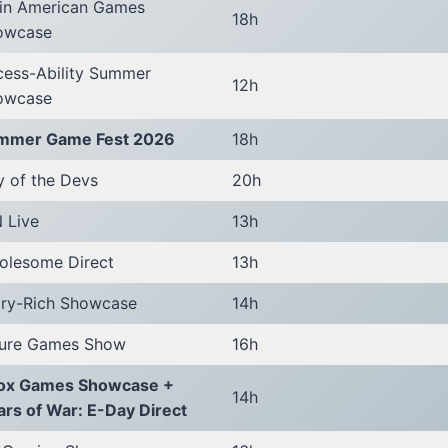
tin American Games
18h
owcase
cess-Ability Summer
12h
owcase
mmer Game Fest 2026
18h
 of the Devs
20h
 Live
13h
olesome Direct
13h
ory-Rich Showcase
14h
ture Games Show
16h
ox Games Showcase +
14h
rs of War: E-Day Direct