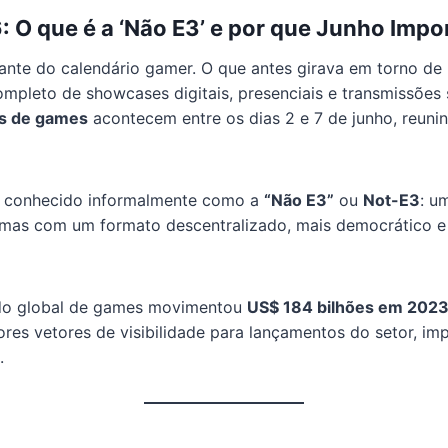
O que é a ‘Não E3’ e por que Junho Impo
tante do calendário gamer. O que antes girava em torno d
mpleto de showcases digitais, presenciais e transmissões
s de games
acontecem entre os dias 2 e 7 de junho, reun
u conhecido informalmente como a
“Não E3”
ou
Not-E3
: u
a, mas com um formato descentralizado, mais democrático 
do global de games movimentou
US$ 184 bilhões em 202
es vetores de visibilidade para lançamentos do setor, im
.