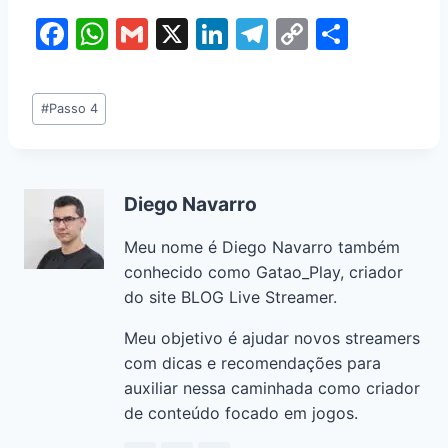
F
W
G
X
Li
T
C
S
a
h
m
n
el
o
h
c
at
ai
k
e
p
ar
#
Passo 4
e
s
l
e
gr
y
e
b
A
dI
a
Li
o
p
n
m
n
Diego Navarro
o
p
k
Meu nome é Diego Navarro também
k
conhecido como Gatao_Play, criador
do site BLOG Live Streamer.
Meu objetivo é ajudar novos streamers
com dicas e recomendações para
auxiliar nessa caminhada como criador
de conteúdo focado em jogos.