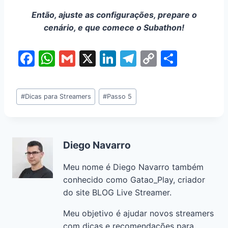
Então, ajuste as configurações, prepare o
cenário, e que comece o Subathon!
F
W
G
X
Li
T
C
S
a
h
m
n
el
o
h
c
at
ai
k
e
p
ar
#
Dicas para Streamers
#
Passo 5
e
s
l
e
gr
y
e
b
A
dI
a
Li
o
p
n
m
n
Diego Navarro
o
p
k
Meu nome é Diego Navarro também
k
conhecido como Gatao_Play, criador
do site BLOG Live Streamer.
Meu objetivo é ajudar novos streamers
com dicas e recomendações para