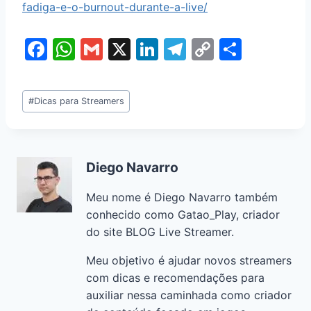
fadiga-e-o-burnout-durante-a-live/
F
W
G
X
Li
T
C
S
a
h
m
n
el
o
h
c
at
ai
k
e
p
ar
#
Dicas para Streamers
e
s
l
e
gr
y
e
b
A
dI
a
Li
o
p
n
m
n
Diego Navarro
o
p
k
Meu nome é Diego Navarro também
k
conhecido como Gatao_Play, criador
do site BLOG Live Streamer.
Meu objetivo é ajudar novos streamers
com dicas e recomendações para
auxiliar nessa caminhada como criador