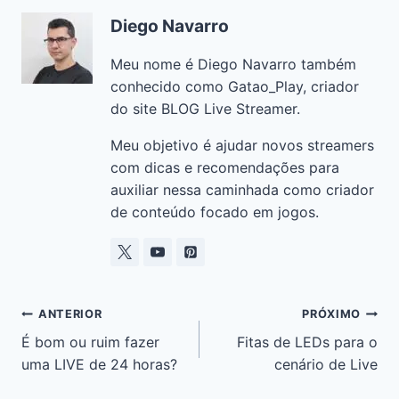
e
s
l
e
gr
y
e
Diego Navarro
b
A
dI
a
Li
o
p
n
m
n
Meu nome é Diego Navarro também
o
p
k
conhecido como Gatao_Play, criador
do site BLOG Live Streamer.
k
Meu objetivo é ajudar novos streamers
com dicas e recomendações para
auxiliar nessa caminhada como criador
de conteúdo focado em jogos.
ANTERIOR
PRÓXIMO
É bom ou ruim fazer
Fitas de LEDs para o
uma LIVE de 24 horas?
cenário de Live