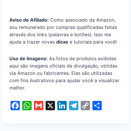
Aviso de Afiliado:
Como associado da Amazon,
sou remunerado por compras qualificadas feitas
através dos links (palavras e botões). Isso me
ajuda a trazer novas
dicas
e tutoriais para você!
Uso de Imagens:
As fotos de produtos exibidas
aqui são imagens oficiais de divulgação, obtidas
via Amazon ou fabricantes. Elas são utilizadas
com fins ilustrativos para ajudar você a visualizar
melhor.
F
W
G
X
Li
T
C
S
a
h
m
n
el
o
h
c
at
ai
k
e
p
ar