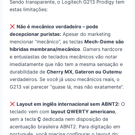
Sendo transparente, o Logitech G213 Prodigy tem
estas limitações:
Não é mecânico verdadeiro – pode
decepcionar puristas:
Apesar do marketing
mencionar “mecânico”, as teclas
Mech-Dome são
híbridas membrana/mecânico
. Gamers hardcore
e entusiastas de teclados mecânicos vão notar
imediatamente que não tem a mesma sensação e
durabilidade de
Cherry MX, Gateron ou Outemu
verdadeiros. Se você já usou mecânicos reais, o
G213 vai parecer “quase lá, mas não exatamente”.
Layout em inglês internacional sem ABNT2:
O
teclado vem com
layout QWERTY americano
,
sem a tecla
Ç
dedicada nem disposição de
acentuação brasileira ABNT2. Para digitação em
português, você precisa configurar o layout do