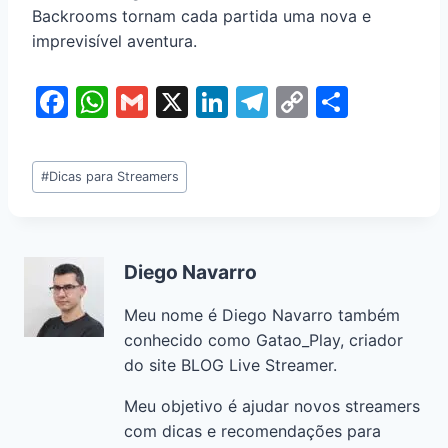
Backrooms tornam cada partida uma nova e
imprevisível aventura.
F
W
G
X
Li
T
C
S
a
h
m
n
el
o
h
c
at
ai
k
e
p
ar
#
Dicas para Streamers
e
s
l
e
gr
y
e
b
A
dI
a
Li
o
p
n
m
n
Diego Navarro
o
p
k
Meu nome é Diego Navarro também
k
conhecido como Gatao_Play, criador
do site BLOG Live Streamer.
Meu objetivo é ajudar novos streamers
com dicas e recomendações para