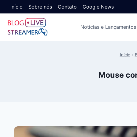
Início
Sobre nós
Contato
Google News
Notícias e Lançamentos
Início
»
B
Mouse com