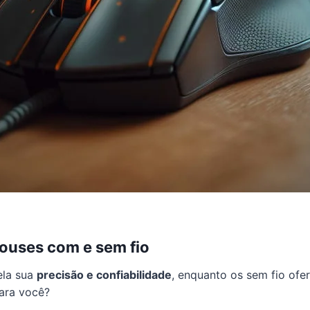
mouse
s com e sem fio
ela sua
precisão e confiabilidade
, enquanto os sem fio of
ara você?