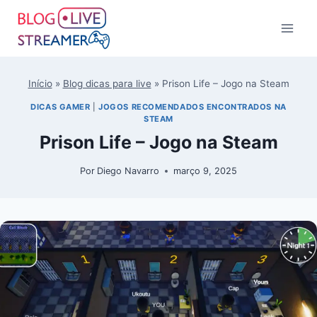
Início
»
Blog dicas para live
»
Prison Life – Jogo na Steam
DICAS GAMER
|
JOGOS RECOMENDADOS ENCONTRADOS NA
STEAM
Prison Life – Jogo na Steam
Por
Diego Navarro
março 9, 2025