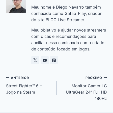
o
p
k
Meu nome é Diego Navarro também
k
conhecido como Gatao_Play, criador
do site BLOG Live Streamer.
Meu objetivo é ajudar novos streamers
com dicas e recomendações para
auxiliar nessa caminhada como criador
de conteúdo focado em jogos.
ANTERIOR
PRÓXIMO
Street Fighter™ 6 –
Monitor Gamer LG
Jogo na Steam
UltraGear 24” Full HD
180Hz