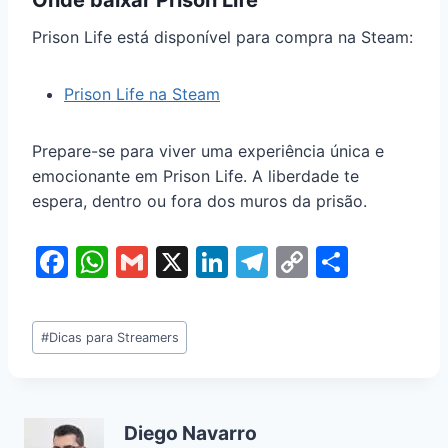
Onde baixar Prison Life
Prison Life está disponível para compra na Steam:
Prison Life na Steam
Prepare-se para viver uma experiência única e
emocionante em Prison Life. A liberdade te
espera, dentro ou fora dos muros da prisão.
F
W
G
X
Li
T
C
S
a
h
m
n
el
o
h
c
at
ai
k
e
p
ar
#
Dicas para Streamers
e
s
l
e
gr
y
e
b
A
dI
a
Li
o
p
n
m
n
Diego Navarro