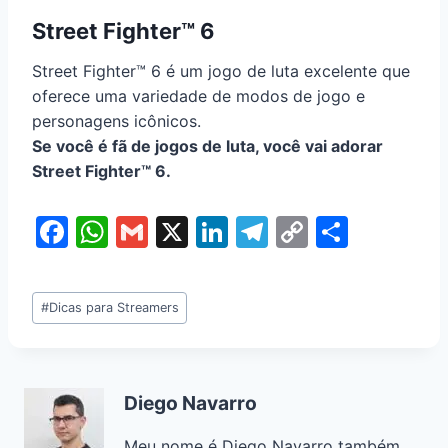
Street Fighter™ 6
Street Fighter™ 6 é um jogo de luta excelente que
oferece uma variedade de modos de jogo e
personagens icônicos.
Se você é fã de jogos de luta, você vai adorar
Street Fighter™ 6.
F
W
G
X
Li
T
C
S
a
h
m
n
el
o
h
c
at
ai
k
e
p
ar
#
Dicas para Streamers
e
s
l
e
gr
y
e
b
A
dI
a
Li
o
p
n
m
n
Diego Navarro
o
p
k
Meu nome é Diego Navarro também