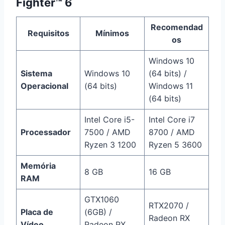
Fighter™ 6
Recomendad
Requisitos
Mínimos
os
Windows 10
Sistema
Windows 10
(64 bits) /
Operacional
(64 bits)
Windows 11
(64 bits)
Intel Core i5-
Intel Core i7
Processador
7500 / AMD
8700 / AMD
Ryzen 3 1200
Ryzen 5 3600
Memória
8 GB
16 GB
RAM
GTX1060
RTX2070 /
Placa de
(6GB) /
Radeon RX
Vídeo
Radeon RX