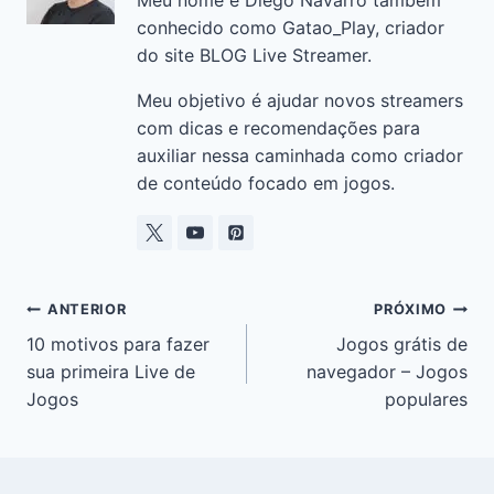
o
p
n
m
n
Meu nome é Diego Navarro também
o
p
k
conhecido como Gatao_Play, criador
do site BLOG Live Streamer.
k
Meu objetivo é ajudar novos streamers
com dicas e recomendações para
auxiliar nessa caminhada como criador
de conteúdo focado em jogos.
ANTERIOR
PRÓXIMO
10 motivos para fazer
Jogos grátis de
sua primeira Live de
navegador – Jogos
Jogos
populares