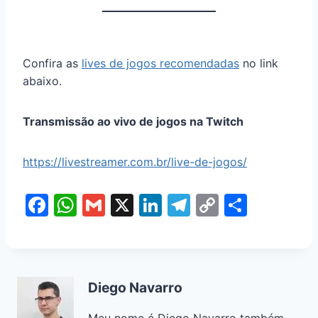
Confira as
lives de jogos recomendadas
no link
abaixo.
Transmissão ao vivo de jogos na Twitch
https://livestreamer.com.br/live-de-jogos/
F
W
G
X
Li
T
C
S
a
h
m
n
el
o
h
c
at
ai
k
e
p
ar
e
s
l
e
gr
y
e
Diego Navarro
b
A
dI
a
Li