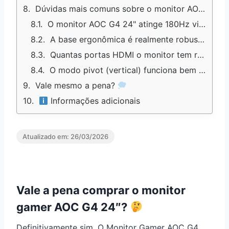
Dúvidas mais comuns sobre o monitor AOC G4 24"
O monitor AOC G4 24" atinge 180Hz via HDMI ou só por DisplayPort?
A base ergonômica é realmente robusta ou fica frouxa com o tempo?
Quantas portas HDMI o monitor tem realmente?
O modo pivot (vertical) funciona bem para streams/conteúdo vertical?
Vale mesmo a pena?
Informações adicionais
Atualizado em:
26/03/2026
Vale a pena comprar o monitor
gamer AOC G4 24″?
Definitivamente sim. O Monitor Gamer AOC G4