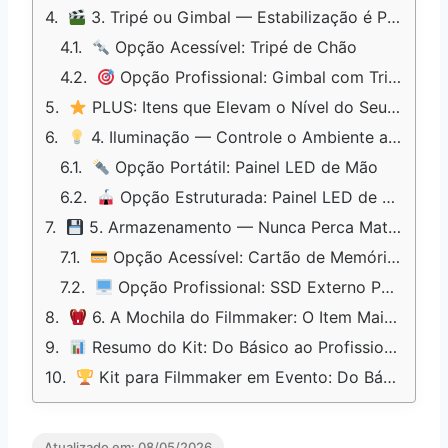
3. Tripé ou Gimbal — Estabilização é Parte Essencial do Kit para Filmmaker
Opção Acessível: Tripé de Chão
Opção Profissional: Gimbal com Tripé
PLUS: Itens que Elevam o Nível do Seu Kit para Filmar Eventos
4. Iluminação — Controle o Ambiente a Seu Favor no Kit para Filmmaker
Opção Portátil: Painel LED de Mão
Opção Estruturada: Painel LED de Chão com Tripé
5. Armazenamento — Nunca Perca Material no Kit para Filmar Eventos
Opção Acessível: Cartão de Memória de Alta Velocidade
Opção Profissional: SSD Externo Portátil
6. A Mochila do Filmmaker: O Item Mais Importante para Proteger Seus Equipamentos
Resumo do Kit: Do Básico ao Profissional
Kit para Filmmaker em Evento: Do Básico ao Profissional, Monte o Seu Agora
Atualizado em:
08/05/2026