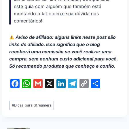
este guia com alguém que também está
montando o kit e deixe sua dúvida nos
comentários!
Aviso de afiliado: alguns links neste post são
links de afiliado. Isso significa que o blog
receberá uma comissão se você realizar uma
compra, sem nenhum custo adicional para você.
Só recomendo produtos que conheço e confio.
F
W
G
X
Li
T
C
S
a
h
m
n
el
o
h
c
at
ai
k
e
p
ar
#
Dicas para Streamers
e
s
l
e
gr
y
e
b
A
dI
a
Li