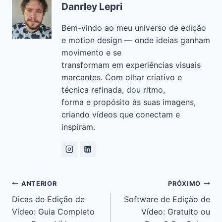
o
p
n
m
n
Danrley Lepri
o
p
k
Bem-vindo ao meu universo de edição
k
e motion design — onde ideias ganham
movimento e se
transformam em experiências visuais
marcantes. Com olhar criativo e
técnica refinada, dou ritmo,
forma e propósito às suas imagens,
criando vídeos que conectam e
inspiram.
ANTERIOR
PRÓXIMO
Dicas de Edição de
Software de Edição de
Vídeo: Guia Completo
Vídeo: Gratuito ou