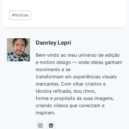
a
h
m
n
el
o
h
c
at
ai
k
e
p
ar
#
Notícias
e
s
l
e
gr
y
e
b
A
dI
a
Li
o
p
n
m
n
Danrley Lepri
o
p
k
Bem-vindo ao meu universo de edição
k
e motion design — onde ideias ganham
movimento e se
transformam em experiências visuais
marcantes. Com olhar criativo e
técnica refinada, dou ritmo,
forma e propósito às suas imagens,
criando vídeos que conectam e
inspiram.