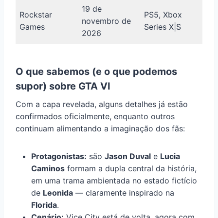
19 de
Rockstar
PS5, Xbox
novembro de
Games
Series X|S
2026
O que sabemos (e o que podemos
supor) sobre GTA VI
Com a capa revelada, alguns detalhes já estão
confirmados oficialmente, enquanto outros
continuam alimentando a imaginação dos fãs:
Protagonistas:
são
Jason Duval
e
Lucia
Caminos
formam a dupla central da história,
em uma trama ambientada no estado fictício
de
Leonida
— claramente inspirado na
Florida
.
Cenário:
Vice City está de volta, agora com