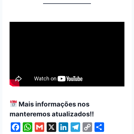
Mais informações nos
manteremos atualizados!!
F
W
G
X
Li
T
C
S