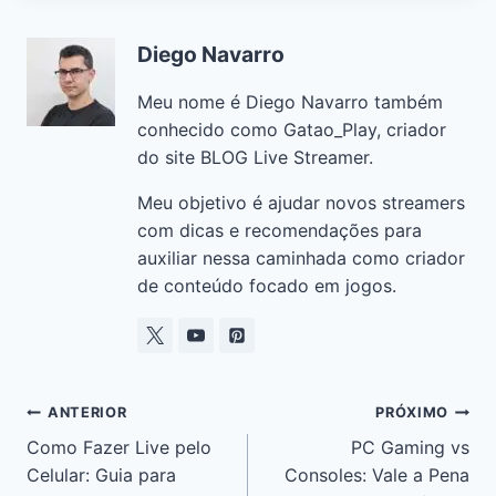
e
s
l
e
gr
y
e
Diego Navarro
b
A
dI
a
Li
o
p
n
m
n
Meu nome é Diego Navarro também
o
p
k
conhecido como Gatao_Play, criador
do site BLOG Live Streamer.
k
Meu objetivo é ajudar novos streamers
com dicas e recomendações para
auxiliar nessa caminhada como criador
de conteúdo focado em jogos.
ANTERIOR
PRÓXIMO
Como Fazer Live pelo
PC Gaming vs
Celular: Guia para
Consoles: Vale a Pena