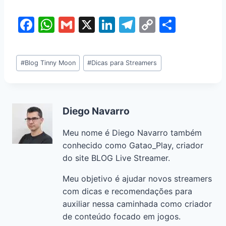
F
W
G
X
Li
T
C
S
a
h
m
n
el
o
h
c
at
ai
k
e
p
ar
#
Blog Tinny Moon
#
Dicas para Streamers
e
s
l
e
gr
y
e
b
A
dI
a
Li
o
p
n
m
n
Diego Navarro
o
p
k
Meu nome é Diego Navarro também
k
conhecido como Gatao_Play, criador
do site BLOG Live Streamer.
Meu objetivo é ajudar novos streamers
com dicas e recomendações para
auxiliar nessa caminhada como criador
de conteúdo focado em jogos.