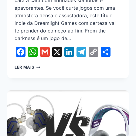
cara a cara com entidades sombrias e
apavorantes. Se você curte jogos com uma
atmosfera densa e assustadora, este título
indie da Dreamlight Games com certeza vai
te prender do começo ao fim. From the
darkness é um jogo de…
Facebook
WhatsApp
Gmail
X
LinkedIn
Telegram
Copy
Shar
Link
LER MAIS