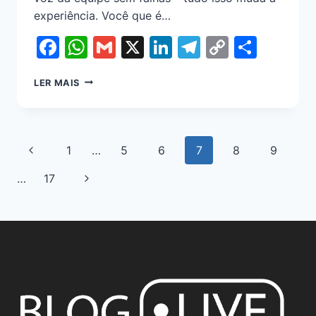
experiência. Você que é…
Facebook
WhatsApp
Gmail
X
LinkedIn
Telegram
Copy
Shar
Link
LER MAIS
1
…
5
6
7
8
9
…
17