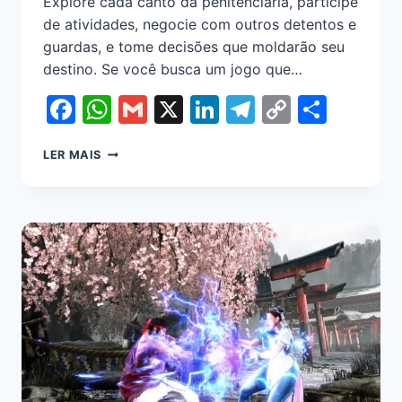
Explore cada canto da penitenciária, participe
de atividades, negocie com outros detentos e
guardas, e tome decisões que moldarão seu
destino. Se você busca um jogo que…
Facebook
WhatsApp
Gmail
X
LinkedIn
Telegram
Copy
Shar
Link
LER MAIS