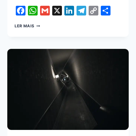
Facebook
WhatsApp
Gmail
X
LinkedIn
Telegram
Copy
Shar
Link
LER MAIS