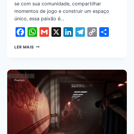
se com sua comunidade, compartilhar
momentos de jogo e construir um espaço
único, essa paixão é…
Facebook
WhatsApp
Gmail
X
LinkedIn
Telegram
Copy
Shar
Link
LER MAIS