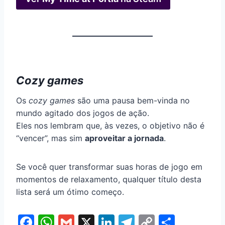
Cozy games
Os
cozy games
são uma pausa bem-vinda no
mundo agitado dos jogos de ação.
Eles nos lembram que, às vezes, o objetivo não é
“vencer”, mas sim
aproveitar a jornada
.
Se você quer transformar suas horas de jogo em
momentos de relaxamento, qualquer título desta
lista será um ótimo começo.
F
W
G
X
Li
T
C
S