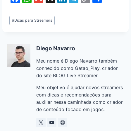
a
h
m
n
el
o
h
c
at
ai
k
e
p
ar
#
Dicas para Streamers
e
s
l
e
gr
y
e
b
A
dI
a
Li
o
p
n
m
n
Diego Navarro
o
p
k
Meu nome é Diego Navarro também
k
conhecido como Gatao_Play, criador
do site BLOG Live Streamer.
Meu objetivo é ajudar novos streamers
com dicas e recomendações para
auxiliar nessa caminhada como criador
de conteúdo focado em jogos.