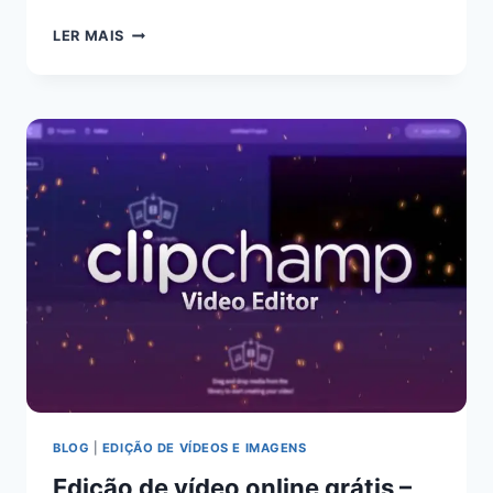
Link
LER MAIS
BLOG
|
EDIÇÃO DE VÍDEOS E IMAGENS
Edição de vídeo online grátis –