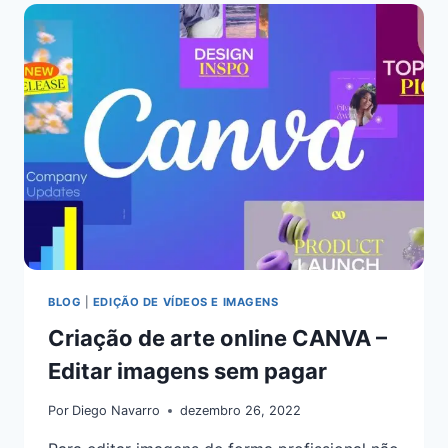
BLOG
|
EDIÇÃO DE VÍDEOS E IMAGENS
Criação de arte online CANVA –
Editar imagens sem pagar
Por
Diego Navarro
dezembro 26, 2022