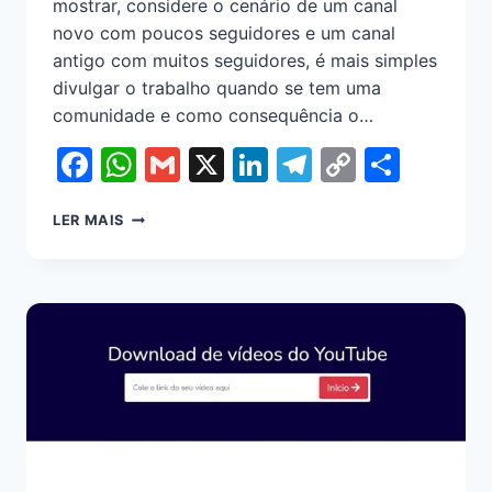
mostrar, considere o cenário de um canal
novo com poucos seguidores e um canal
antigo com muitos seguidores, é mais simples
divulgar o trabalho quando se tem uma
comunidade e como consequência o…
Facebook
WhatsApp
Gmail
X
LinkedIn
Telegram
Copy
Shar
Link
LER MAIS