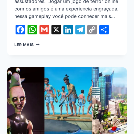
assustadores. Jogar um jogo de terror online
com os amigos é uma experiencia engraçada,
nessa gameplay você pode conhecer mais…
Facebook
WhatsApp
Gmail
X
LinkedIn
Telegram
Copy
Shar
Link
LER MAIS