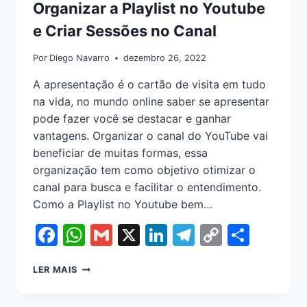
Organizar a Playlist no Youtube
e Criar Sessões no Canal
Por
Diego Navarro
dezembro 26, 2022
A apresentação é o cartão de visita em tudo
na vida, no mundo online saber se apresentar
pode fazer você se destacar e ganhar
vantagens. Organizar o canal do YouTube vai
beneficiar de muitas formas, essa
organização tem como objetivo otimizar o
canal para busca e facilitar o entendimento.
Como a Playlist no Youtube bem…
Facebook
WhatsApp
Gmail
X
LinkedIn
Telegram
Copy
Shar
Link
LER MAIS