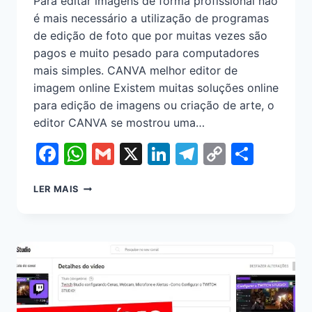
Para editar imagens de forma profissional não
é mais necessário a utilização de programas
de edição de foto que por muitas vezes são
pagos e muito pesado para computadores
mais simples. CANVA melhor editor de
imagem online Existem muitas soluções online
para edição de imagens ou criação de arte, o
editor CANVA se mostrou uma…
Facebook
WhatsApp
Gmail
X
LinkedIn
Telegram
Copy
Shar
Link
LER MAIS