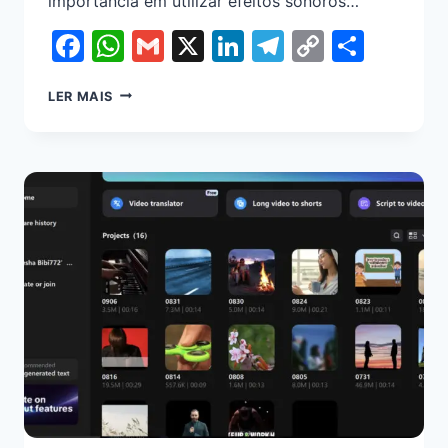
importância em utilizar efeitos sonoros…
Facebook
WhatsApp
Gmail
X
LinkedIn
Telegram
Copy
Shar
Link
LER MAIS