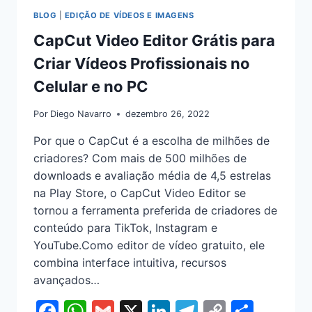
BLOG
|
EDIÇÃO DE VÍDEOS E IMAGENS
CapCut Video Editor Grátis para
Criar Vídeos Profissionais no
Celular e no PC
Por
Diego Navarro
dezembro 26, 2022
Por que o CapCut é a escolha de milhões de
criadores? Com mais de 500 milhões de
downloads e avaliação média de 4,5 estrelas
na Play Store, o CapCut Video Editor se
tornou a ferramenta preferida de criadores de
conteúdo para TikTok, Instagram e
YouTube.Como editor de vídeo gratuito, ele
combina interface intuitiva, recursos
avançados…
Facebook
WhatsApp
Gmail
X
LinkedIn
Telegram
Copy
Shar