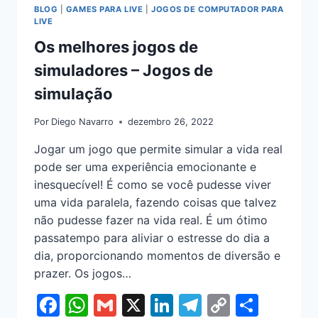
BLOG
|
GAMES PARA LIVE
|
JOGOS DE COMPUTADOR PARA
LIVE
Os melhores jogos de
simuladores – Jogos de
simulação
Por
Diego Navarro
dezembro 26, 2022
Jogar um jogo que permite simular a vida real
pode ser uma experiência emocionante e
inesquecível! É como se você pudesse viver
uma vida paralela, fazendo coisas que talvez
não pudesse fazer na vida real. É um ótimo
passatempo para aliviar o estresse do dia a
dia, proporcionando momentos de diversão e
prazer. Os jogos…
Facebook
WhatsApp
Gmail
X
LinkedIn
Telegram
Copy
Shar