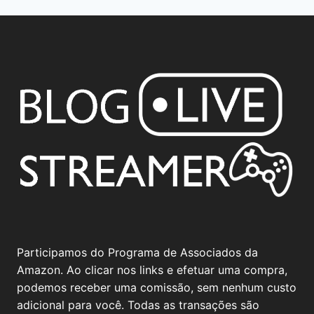
Participamos do Programa de Associados da
Amazon. Ao clicar nos links e efetuar uma compra,
podemos receber uma comissão, sem nenhum custo
adicional para você. Todas as transações são