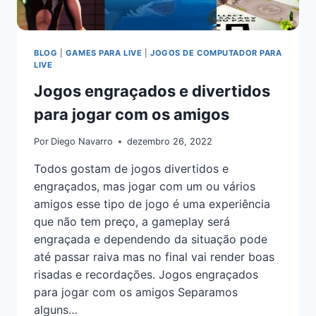
BLOG
|
GAMES PARA LIVE
|
JOGOS DE COMPUTADOR PARA
LIVE
Jogos engraçados e divertidos
para jogar com os amigos
Por
Diego Navarro
dezembro 26, 2022
Todos gostam de jogos divertidos e
engraçados, mas jogar com um ou vários
amigos esse tipo de jogo é uma experiência
que não tem preço, a gameplay será
engraçada e dependendo da situação pode
até passar raiva mas no final vai render boas
risadas e recordações. Jogos engraçados
para jogar com os amigos Separamos
alguns…