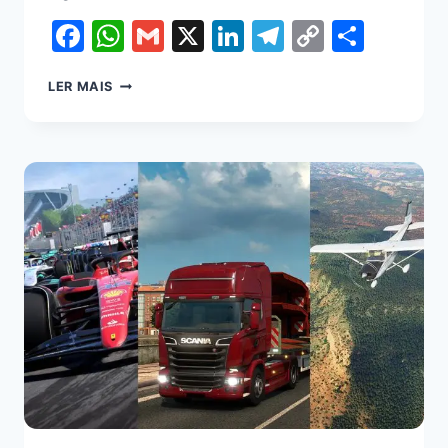
Facebook
WhatsApp
Gmail
X
LinkedIn
Telegram
Copy
Shar
Link
LER MAIS