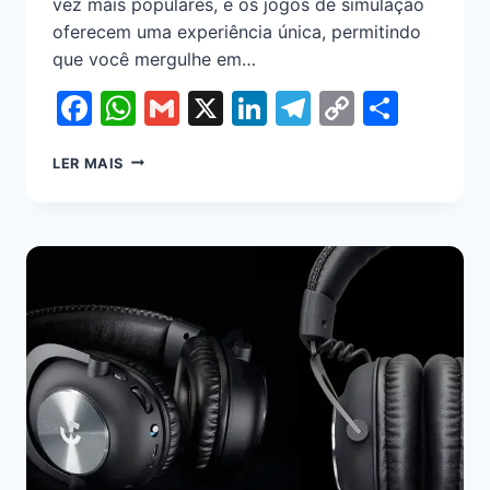
vez mais populares, e os jogos de simulação
oferecem uma experiência única, permitindo
que você mergulhe em…
Facebook
WhatsApp
Gmail
X
LinkedIn
Telegram
Copy
Shar
Link
LER MAIS