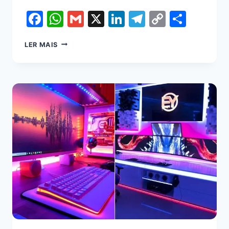
Facebook
WhatsApp
Gmail
X
LinkedIn
Telegram
Copy
Shar
Link
LER MAIS