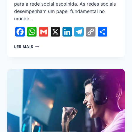
para a rede social escolhida. As redes sociais
desempenham um papel fundamental no
mundo…
Facebook
WhatsApp
Gmail
X
LinkedIn
Telegram
Copy
Shar
Link
LER MAIS