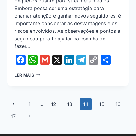
pequenos quanto para streamers médios.
Embora possa ser uma estratégia para
chamar atenção e ganhar novos seguidores, é
importante considerar as desvantagens e os
riscos envolvidos. As observações e pontos a
seguir são para te ajudar na escolha de
fazer…
Facebook
WhatsApp
Gmail
X
LinkedIn
Telegram
Copy
Shar
Link
LER MAIS
1
…
12
13
14
15
16
17