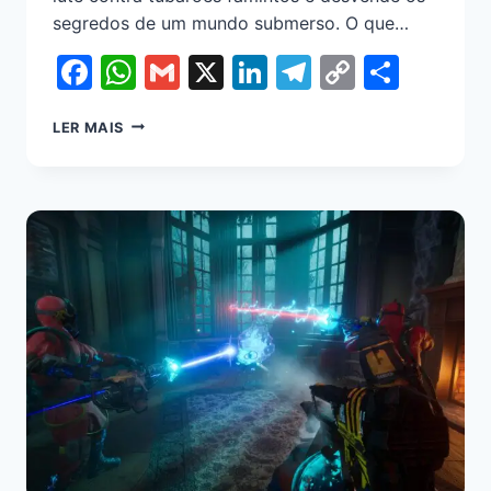
segredos de um mundo submerso. O que…
Facebook
WhatsApp
Gmail
X
LinkedIn
Telegram
Copy
Shar
Link
LER MAIS