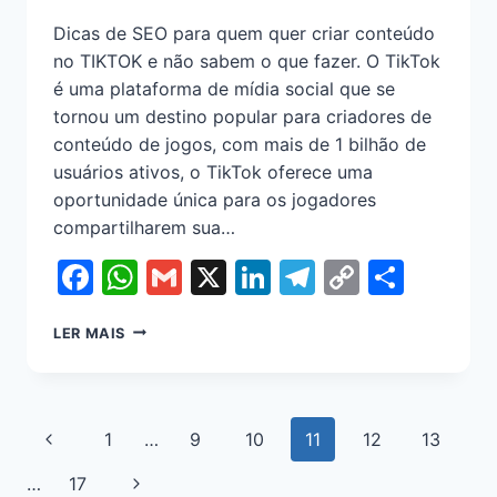
Dicas de SEO para quem quer criar conteúdo
no TIKTOK e não sabem o que fazer. O TikTok
é uma plataforma de mídia social que se
tornou um destino popular para criadores de
conteúdo de jogos, com mais de 1 bilhão de
usuários ativos, o TikTok oferece uma
oportunidade única para os jogadores
compartilharem sua…
Facebook
WhatsApp
Gmail
X
LinkedIn
Telegram
Copy
Shar
Link
LER MAIS
1
…
9
10
11
12
13
…
17