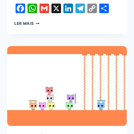
Facebook
WhatsApp
Gmail
X
LinkedIn
Telegram
Copy
Shar
Link
LER MAIS