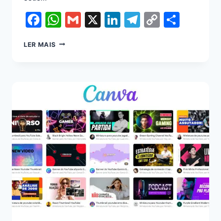
Facebook
WhatsApp
Gmail
X
LinkedIn
Telegram
Copy
Shar
Link
LER MAIS