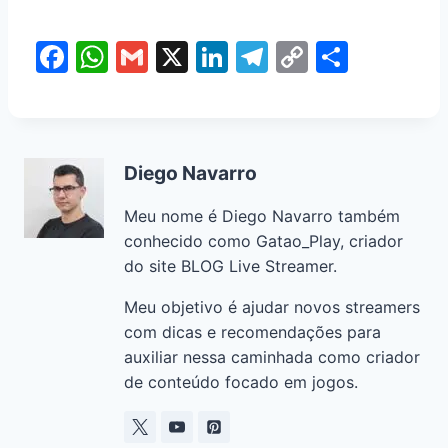
F
W
G
X
Li
T
C
S
a
h
m
n
el
o
h
c
at
ai
k
e
p
ar
e
s
l
e
gr
y
e
Diego Navarro
b
A
dI
a
Li
o
p
n
m
n
Meu nome é Diego Navarro também
o
p
k
conhecido como Gatao_Play, criador
do site BLOG Live Streamer.
k
Meu objetivo é ajudar novos streamers
com dicas e recomendações para
auxiliar nessa caminhada como criador
de conteúdo focado em jogos.