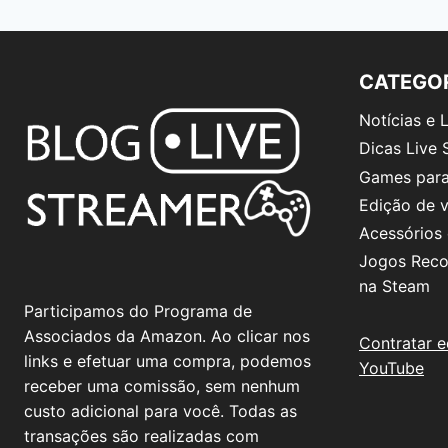
b
A
dI
a
Li
o
p
n
m
n
o
p
k
CATEGO
k
Notícias e
Dicas Live 
Games para
Edição de 
Acessórios
Jogos Rec
na Steam
Participamos do Programa de
Associados da Amazon. Ao clicar nos
Contratar e
links e efetuar uma compra, podemos
YouTube
receber uma comissão, sem nenhum
custo adicional para você. Todas as
transações são realizadas com