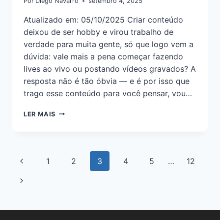
Por
Diego Navarro
setembro 4, 2025
Atualizado em: 05/10/2025 Criar conteúdo
deixou de ser hobby e virou trabalho de
verdade para muita gente, só que logo vem a
dúvida: vale mais a pena começar fazendo
lives ao vivo ou postando vídeos gravados? A
resposta não é tão óbvia — e é por isso que
trago esse conteúdo para você pensar, vou…
LER MAIS
1
2
3
4
5
…
12