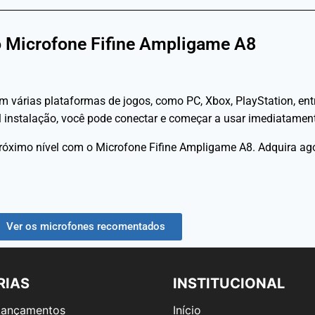
 Microfone Fifine Ampligame A8
 várias plataformas de jogos, como PC, Xbox, PlayStation, entr
cil instalação, você pode conectar e começar a usar imediatame
próximo nível com o Microfone Fifine Ampligame A8. Adquira a
Ver os microfones recomentados
RIAS
INSTITUCIONAL
 Lançamentos
Início